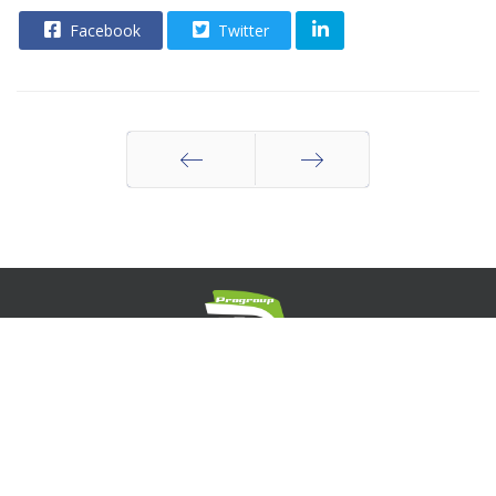
Facebook
Twitter
Indietro
Avanti
Concessionaria Pubblicità
© 2026 Cral Ospedale San Carlo Borromeo - Milano. Tutti i
Diritti Riservati. Realizzato da
Studio MG