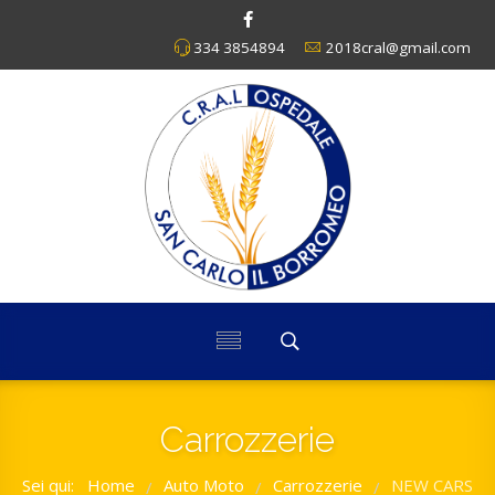
334 3854894
2018cral@gmail.com
Carrozzerie
Sei qui:
Home
Auto Moto
Carrozzerie
NEW CARS
/
/
/