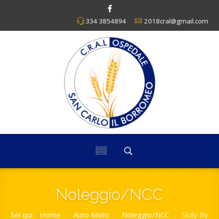
334 3854894
2018cral@gmail.com
Noleggio/NCC
Sei qui:
Home
Auto Moto
Noleggio/NCC
Sicily By
/
/
/