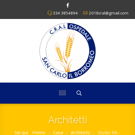
334 3854894
2018cral@gmail.com
Architetti
Sei qui:
Home
Casa
Architetti
Studio RA -
/
/
/