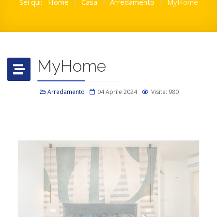
Sei qui:
Home
Casa
Arredamento
MyHome
/
/
/
MyHome
Arredamento
04 Aprile 2024
Visite: 980