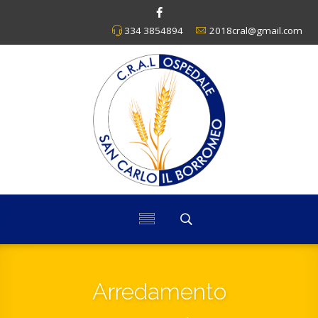
334 3854894
2018cral@gmail.com
Arredamento