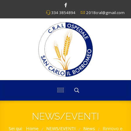
334 3854894
2018cral@gmail.com
NEWS/EVENTI
Sei qui:
Home
NEWS/EVENTI
News
Rinnovo e
/
/
/