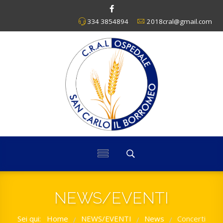
334 3854894
2018cral@gmail.com
NEWS/EVENTI
Sei qui:
Home
NEWS/EVENTI
News
Concerti
/
/
/