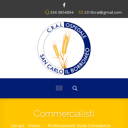
334 3854894
2018cral@gmail.com
Commercialisti
Sei qui:
Home
Professionisti-Studi-Consulenze
/
/