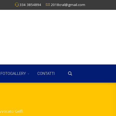
334 3854894
2018cral@gmail.com
FOTOGALLERY
CONTATTI
vvocato Gelfi