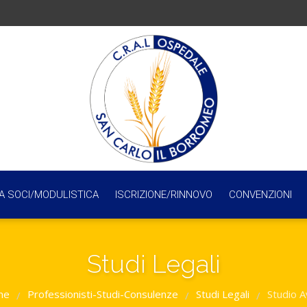
A SOCI/MODULISTICA
ISCRIZIONE/RINNOVO
CONVENZIONI
Studi Legali
me
Professionisti-Studi-Consulenze
Studi Legali
Studio A
/
/
/