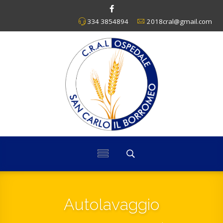
334 3854894
2018cral@gmail.com
Autolavaggio