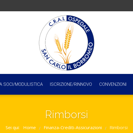
A SOCI/MODULISTICA
ISCRIZIONE/RINNOVO
CONVENZIONI
Rimborsi
Sei qui:
Home
Finanza-Crediti-Assicurazioni
Rimborsi
/
/