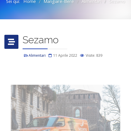
Sei qui:
Home
Mangiare-Bere
Alimentari
Sezamo
/
/
/
Sezamo
Alimentari
11 Aprile 2022
Visite: 839