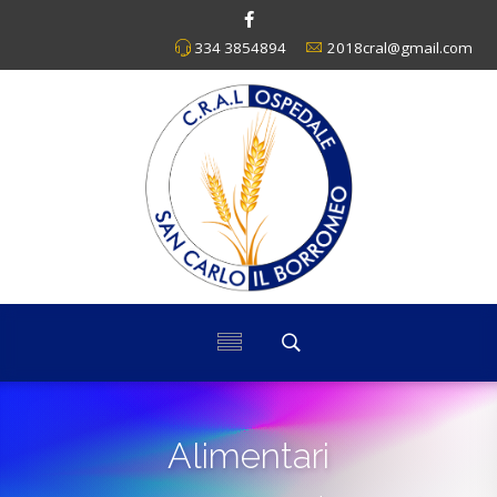
334 3854894
2018cral@gmail.com
Alimentari