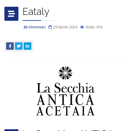
Eataly
Alimentari
29 Aprile 2024
Visite: 418