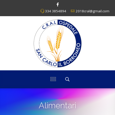
334 3854894
2018cral@gmail.com
Alimentari