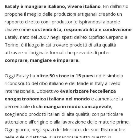
Eataly è mangiare italiano, vivere italiano
. Fin dall’inizio
propone il meglio delle produzioni artigianali creando un
rapporto diretto con i produttori e ispirandosi a parole
chiave come
sostenibilità, responsabilità e condivisione
.
Eataly, nato nel 2007 negli spazi dell’ex Opificio Carpano a
Torino, è il luogo in cui trovare prodotti di alta qualità
attraverso l'originale format che prevede di poter
comprare, mangiare e imparare.
Oggi Eataly ha
oltre 50 store in 15 paesi
ed è simbolo
riconosciuto del cibo italiano e del Made in Italy a livello
internazionale. L’obiettivo è
valorizzare l’eccellenza
enogastronomica italiana nel mondo
e aumentare la
percentuale di
chi mangia in modo consapevole
,
scegliendo prodotti italiani di alta qualità, con particolare
attenzione all'origine e alla lavorazione delle materie prime.
Ogni giorno, negli spazi del Mercato, dei suoi Ristoranti e
nelle Aule didattiche, si assaporare tutto questo in