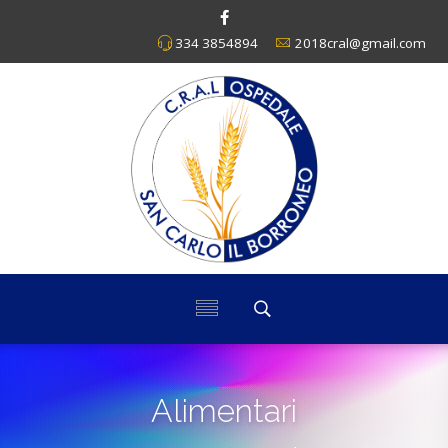
334 3854894
2018cral@gmail.com
Alimentari