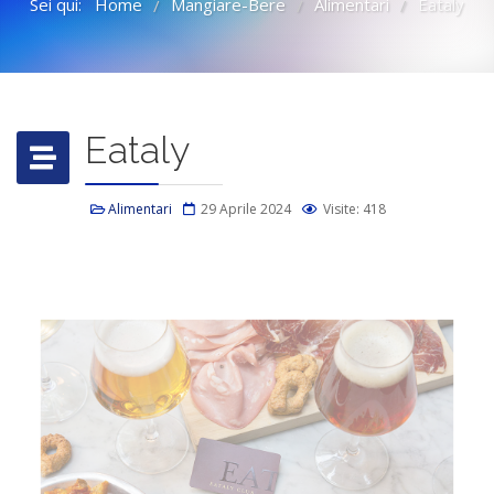
Sei qui:
Home
Mangiare-Bere
Alimentari
Eataly
/
/
/
Eataly
Alimentari
29 Aprile 2024
Visite: 418