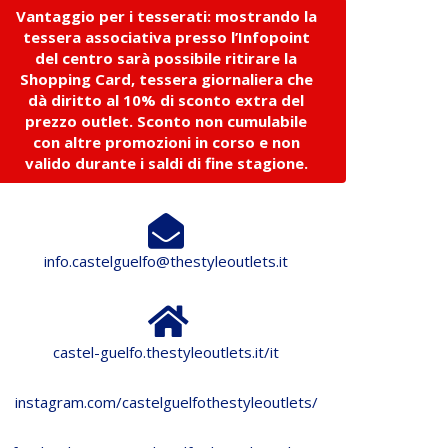
Vantaggio per i tesserati: mostrando la
tessera associativa presso l’Infopoint
del centro sarà possibile ritirare la
Shopping Card, tessera giornaliera che
dà diritto al 10% di sconto extra del
prezzo outlet. Sconto non cumulabile
con altre promozioni in corso e non
valido durante i saldi di fine stagione.
info.castelguelfo@thestyleoutlets.it
castel-guelfo.thestyleoutlets.it/it
instagram.com/castelguelfothestyleoutlets/