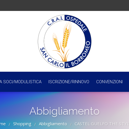
A SOCI/MODULISTICA
ISCRIZIONE/RINNOVO
CONVENZIONI
Abbigliamento
me
Shopping
Abbigliamento
CASTEL GUELFO THE STY
/
/
/