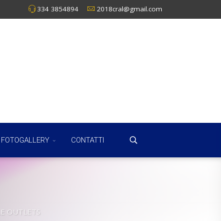
334 3854894
2018cral@gmail.com
FOTOGALLERY
CONTATTI
LE OUTLETS