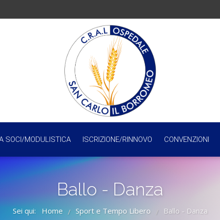
A SOCI/MODULISTICA
ISCRIZIONE/RINNOVO
CONVENZIONI
Ballo - Danza
Sei qui:
Home
Sport e Tempo Libero
Ballo - Danza
/
/