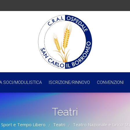
A SOCI/MODULISTICA
ISCRIZIONE/RINNOVO
CONVENZIONI
Teatri
Sport e Tempo Libero
Teatri
Teatro Nazionale e Lirico! 
/
/