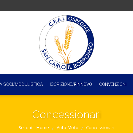
A SOCI/MODULISTICA
ISCRIZIONE/RINNOVO
CONVENZIONI
Concessionari
Sei qui:
Home
Auto Moto
Concessionari
/
/