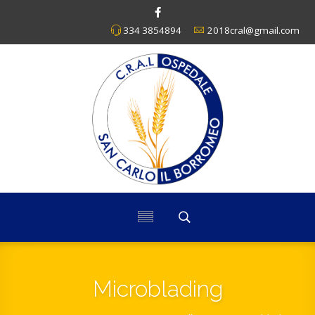
334 3854894
2018cral@gmail.com
Microblading