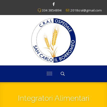
334 3854894
2018cral@gmail.com
Integratori Alimentari