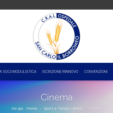
A SOCI/MODULISTICA
ISCRIZIONE/RINNOVO
CONVENZIONI
Cinema
Sei qui:
Home
Sport e Tempo Libero
Cinema
/
/